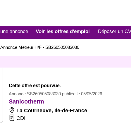
 une annonce
Voir les offres d'emploi
Déposer un C
>
Annonce Metreur H/F - SB260505083030
Cette offre est pourvue.
Annonce SB260505083030 publiée le 05/05/2026
Sanicotherm
La Courneuve
,
Ile-de-France
CDI