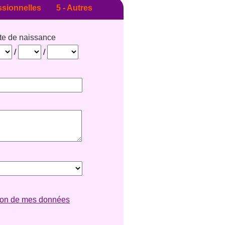
sionnelles
5 -
Autres
te de naissance
/
/
ation de mes données