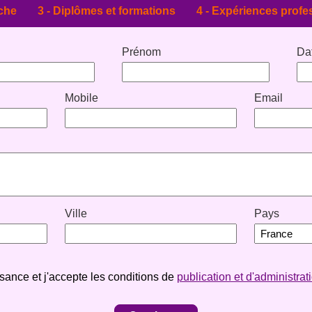
che
3 -
Diplômes et formations
4 -
Expériences profes
Prénom
Da
Mobile
Email
Ville
Pays
ssance et j'accepte les conditions de
publication et d'administr