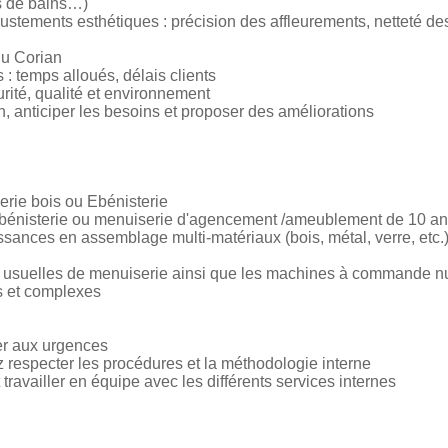
es de bains…)
ajustements esthétiques : précision des affleurements, netteté de
du Corian
 : temps alloués, délais clients
rité, qualité et environnement
n, anticiper les besoins et proposer des améliorations
erie bois ou Ebénisterie
ébénisterie ou menuiserie d'agencement /ameublement de 10 a
sances en assemblage multi-matériaux (bois, métal, verre, etc.)
es usuelles de menuiserie ainsi que les machines à commande 
es et complexes
er aux urgences
z respecter les procédures et la méthodologie interne
ravailler en équipe avec les différents services internes