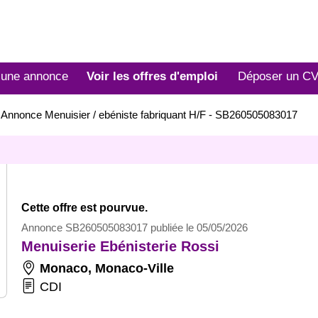
 une annonce
Voir les offres d'emploi
Déposer un C
>
Annonce Menuisier / ebéniste fabriquant H/F - SB260505083017
Cette offre est pourvue.
Annonce SB260505083017 publiée le 05/05/2026
Menuiserie Ebénisterie Rossi
Monaco
,
Monaco-Ville
CDI