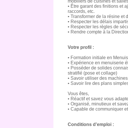
mobiliers de cuisines et sall
• Être garant des finitions et 
raccords, etc.
• Transformer de la résine et 
• Respecter les délais impartis
• Respecter les règles de sécu
• Rendre compte à la Directio
Votre profil :
• Formation initiale en Menuis
• Expérience en menuiserie 
• Posséder de solides connais
stratifié (pose et collage)
• Savoir utiliser des machin
• Savoir lire des plans simpl
Vous êtes,
• Réactif et savez vous adapt
• Organisé, minutieux et save
• Capable de communiquer et t
Conditions d'emploi :