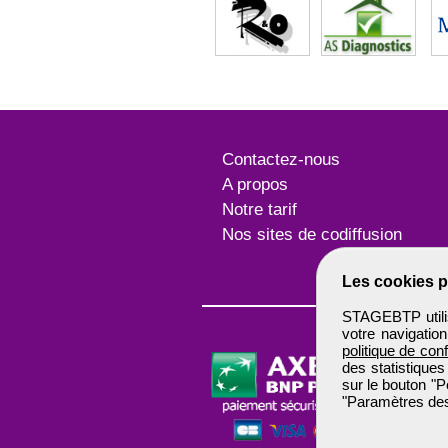
Contactez-nous
A propos
Notre tarif
Nos sites de codiffusion
Les cookies p
STAGEBTP utilis
votre navigatio
politique de conf
des statistiques
sur le bouton "P
"Paramètres des