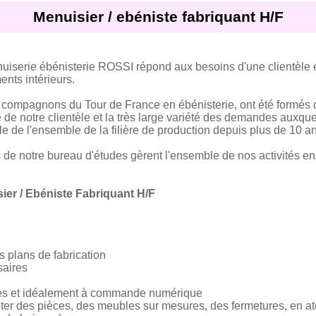
Menuisier / ebéniste fabriquant H/F
nuiserie ébénisterie ROSSI répond aux besoins d'une clientèle 
nts intérieurs.
 compagnons du Tour de France en ébénisterie, ont été formés d
ce de notre clientèle et la très large variété des demandes aux
e de l'ensemble de la filière de production depuis plus de 10 an
 de notre bureau d'études gèrent l'ensemble de nos activités en 
ier / Ebéniste Fabriquant H/F
es plans de fabrication
saires
lles et idéalement à commande numérique
ter des pièces, des meubles sur mesures, des fermetures, en ate