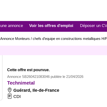
 une annonce
Voir les offres d'emploi
Déposer un C
>
Annonce Monteurs / chefs d’equipe en constructions metalliques H
Cette offre est pourvue.
Annonce SB260421083046 publiée le 21/04/2026
Technimetal
Guérard
,
Ile-de-France
CDI