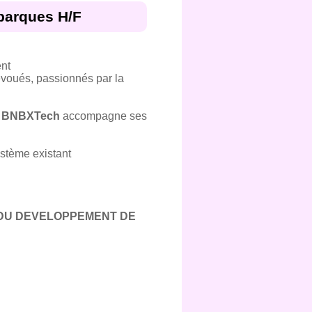
barques H/F
ent
évoués, passionnés par la
.
BNBXTech
accompagne ses
stème existant
 DU DEVELOPPEMENT DE