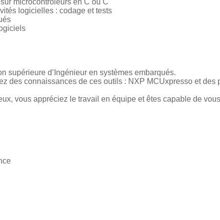
 sur microcontrôleurs en C ou C
ités logicielles : codage et tests
qués
ogiciels
tion supérieure d’Ingénieur en systèmes embarqués.
aviez des connaissances de ces outils : NXP MCUxpresso et de
ux, vous appréciez le travail en équipe et êtes capable de vou
ence