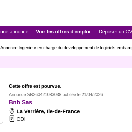
 une annonce
Voir les offres d'emploi
Déposer un C
>
Annonce Ingenieur en charge du developpement de logiciels emba
Cette offre est pourvue.
Annonce SB260421083038 publiée le 21/04/2026
Bnb Sas
La Verrière
,
Ile-de-France
CDI