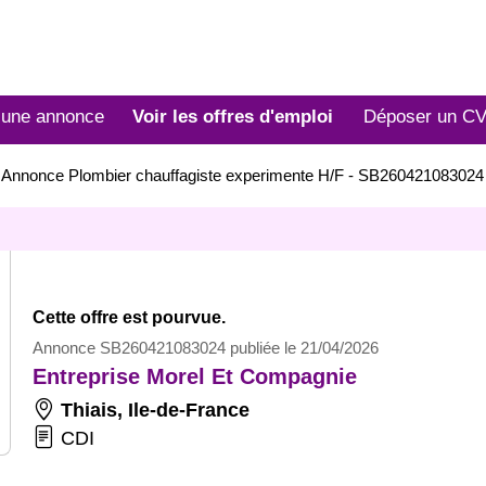
 une annonce
Voir les offres d'emploi
Déposer un C
>
Annonce Plombier chauffagiste experimente H/F - SB260421083024
Cette offre est pourvue.
Annonce SB260421083024 publiée le 21/04/2026
Entreprise Morel Et Compagnie
Thiais
,
Ile-de-France
CDI