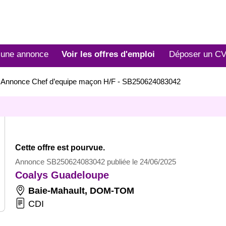
 une annonce
Voir les offres d'emploi
Déposer un C
>
Annonce Chef d’equipe maçon H/F - SB250624083042
Cette offre est pourvue.
Annonce SB250624083042 publiée le 24/06/2025
Coalys Guadeloupe
Baie-Mahault
,
DOM-TOM
CDI