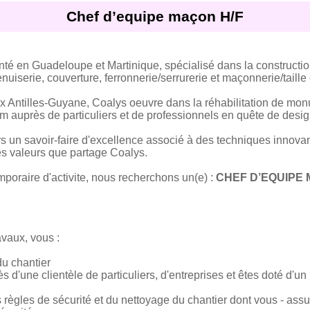
Chef d’equipe maçon H/F
 en Guadeloupe et Martinique, spécialisé dans la construction
iserie, couverture, ferronnerie/serrurerie et maçonnerie/taille 
 Antilles-Guyane, Coalys oeuvre dans la réhabilitation de mon
 auprès de particuliers et de professionnels en quête de design
rs un savoir-faire d'excellence associé à des techniques innovan
 les valeurs que partage Coalys.
mporaire d'activite, nous recherchons un(e) :
CHEF D’EQUIPE 
vaux, vous :
du chantier
ès d'une clientèle de particuliers, d'entreprises et êtes doté d'u
s règles de sécurité et du nettoyage du chantier dont vous - assu