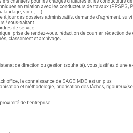
ssiers chantiers pour les chargés d’affaires et les conducteurs de
echniques en relation avec les conducteurs de travaux (PPSPS,
hafaudage, voire, …)
ise à jour des dossiers administratifs, demande d’agrément, suivi
rs / sous-traitant
ordres de service
nique, prise de rendez-vous, rédaction de courrier, rédaction de d
nés, classement et archivage.
tanat de direction ou gestion (souhaité), vous justifiez d’une 
ck office, la connaissance de SAGE MDE est un plus
nisation et méthodologie, priorisation des tâches, rigoureux(se)
roximité de l’entreprise.