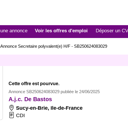
 une annonce
Voir les offres d'emploi
Déposer un C
>
Annonce Secretaire polyvalent(e) H/F - SB250624083029
Cette offre est pourvue.
Annonce SB250624083029 publiée le 24/06/2025
A.j.c. De Bastos
Sucy-en-Brie
,
Ile-de-France
CDI