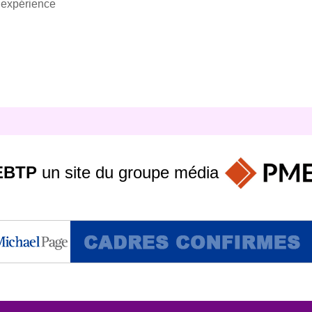
t expérience
EBTP
un site du groupe
média