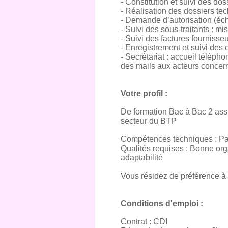
- Constitution et suivi des do
- Réalisation des dossiers t
- Demande d’autorisation (éc
- Suivi des sous-traitants : m
- Suivi des factures fournisseu
- Enregistrement et suivi des 
- Secrétariat : accueil télépho
des mails aux acteurs concer
Votre profil :
De formation Bac à Bac 2 assis
secteur du BTP
Compétences techniques : Pa
Qualités requises : Bonne orga
adaptabilité
Vous résidez de préférence à p
Conditions d'emploi :
Contrat : CDI