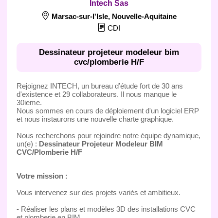
Intech Sas
Marsac-sur-l'Isle
,
Nouvelle-Aquitaine
CDI
Dessinateur projeteur modeleur bim
cvc/plomberie H/F
Rejoignez INTECH, un bureau d’étude fort de 30 ans
d'existence et 29 collaborateurs. Il nous manque le
30ieme.
Nous sommes en cours de déploiement d'un logiciel ERP
et nous instaurons une nouvelle charte graphique.
Nous recherchons pour rejoindre notre équipe dynamique,
un(e) :
Dessinateur Projeteur Modeleur BIM
CVC/Plomberie H/F
Votre mission :
Vous intervenez sur des projets variés et ambitieux.
- Réaliser les plans et modèles 3D des installations CVC
et plomberie en BIM