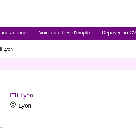
 une annonce
Voir les offres d'emploi
Déposer un C
II Lyon
ITII Lyon
Lyon