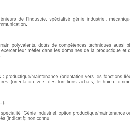
génieurs de l'Industrie, spécialisé génie industriel, mécaniqu
ommunication.
rain polyvalents, dotés de compétences techniques aussi bie
 exercer leur métier dans les domaines de la productique et 
.
 productique/maintenance (orientation vers les fonctions liée
ffaires (orientation vers des fonctions achats, technico-comme
C).
 spécialité "Génie industriel, option productique/maintenance o
s (indicatif): non connu