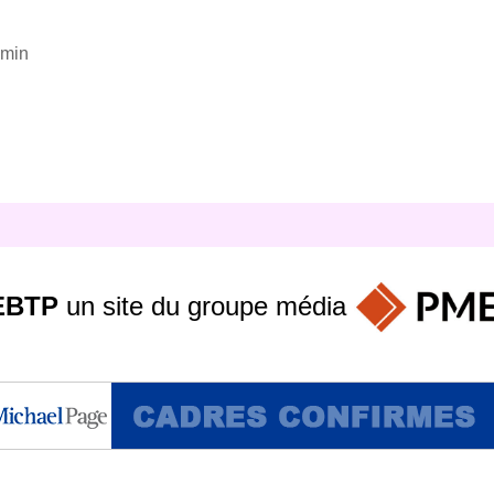
smin
EBTP
un site du groupe
média