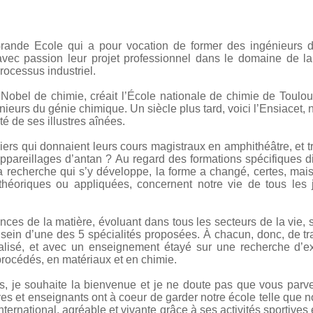
nde Ecole qui a pour vocation de former des ingénieurs de
avec passion leur projet professionnel dans le domaine de la
rocessus industriel.
 Nobel de chimie, créait l’École nationale de chimie de Toul
énieurs du génie chimique. Un siècle plus tard, voici l’Ensiacet,
ité de ses illustres aînées.
iers qui donnaient leurs cours magistraux en amphithéâtre, et t
ppareillages d’antan ? Au regard des formations spécifiques d
la recherche qui s’y développe, la forme a changé, certes, mais
 théoriques ou appliquées, concernent notre vie de tous les
nces de la matière, évoluant dans tous les secteurs de la vie,
 sein d’une des 5 spécialités proposées. À chacun, donc, de tr
alisé, et avec un enseignement étayé sur une recherche d’ex
rocédés, en matériaux et en chimie.
s, je souhaite la bienvenue et je ne doute pas que vous parve
es et enseignants ont à coeur de garder notre école telle que 
nternational, agréable et vivante grâce à ses activités sportives