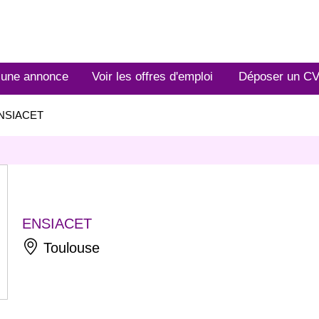
 une annonce
Voir les offres d'emploi
Déposer un C
NSIACET
ENSIACET
Toulouse