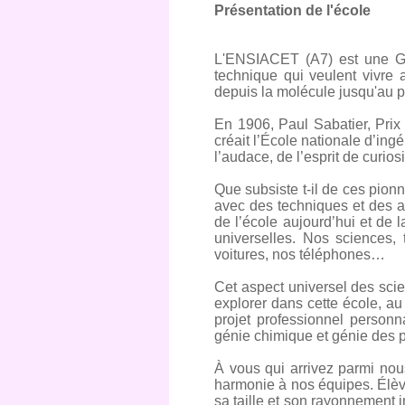
Présentation de l'école
L'ENSIACET (A7) est une Gra
technique qui veulent vivre 
depuis la molécule jusqu'au p
En 1906, Paul Sabatier, Prix
créait l’École nationale d’ing
l’audace, de l’esprit de curios
Que subsiste t-il de ces pionn
avec des techniques et des a
de l’école aujourd’hui et de 
universelles. Nos sciences,
voitures, nos téléphones…
Cet aspect universel des scie
explorer dans cette école, au
projet professionnel personn
génie chimique et génie des p
À vous qui arrivez parmi nou
harmonie à nos équipes. Élèv
sa taille et son rayonnement i