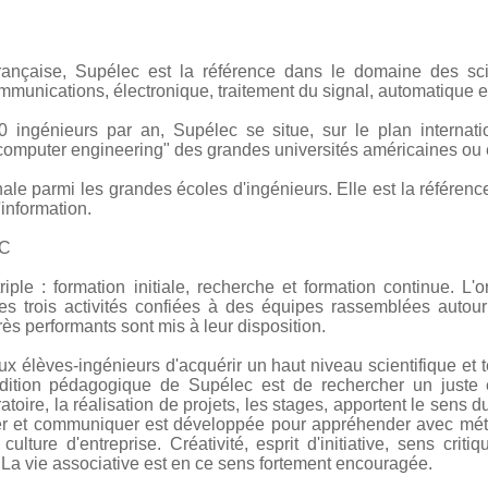
rançaise, Supélec est la référence dans le domaine des sci
ommunications, électronique, traitement du signal, automatique e
ingénieurs par an, Supélec se situe, sur le plan internati
 computer engineering" des grandes universités américaines ou
nale parmi les grandes écoles d'ingénieurs. Elle est la référen
'information.
EC
ple : formation initiale, recherche et formation continue. L'o
es trois activités confiées à des équipes rassemblées autou
ès performants sont mis à leur disposition.
aux élèves-ingénieurs d'acquérir un haut niveau scientifique et
adition pédagogique de Supélec est de rechercher un juste é
toire, la réalisation de projets, les stages, apportent le sens d
ser et communiquer est développée pour appréhender avec mét
ulture d'entreprise. Créativité, esprit d'initiative, sens criti
. La vie associative est en ce sens fortement encouragée.