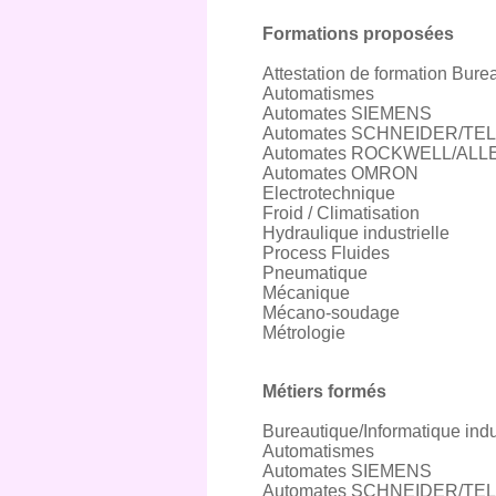
Formations proposées
Attestation de formation Burea
Automatismes
Automates SIEMENS
Automates SCHNEIDER/T
Automates ROCKWELL/AL
Automates OMRON
Electrotechnique
Froid / Climatisation
Hydraulique industrielle
Process Fluides
Pneumatique
Mécanique
Mécano-soudage
Métrologie
Métiers formés
Bureautique/Informatique indu
Automatismes
Automates SIEMENS
Automates SCHNEIDER/T