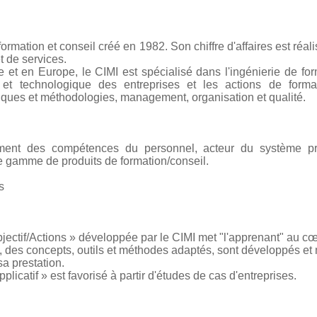
rmation et conseil créé en 1982. Son chiffre d'affaires est réal
t de services.
ce et en Europe, le CIMI est spécialisé dans l'ingénierie de 
le et technologique des entreprises et les actions de form
hniques et méthodologies, management, organisation et qualité.
ent des compétences du personnel, acteur du système prod
rge gamme de produits de formation/conseil.
s
ectif/Actions » développée par le CIMI met "l'apprenant" au cœ
des concepts, outils et méthodes adaptés, sont développés et 
 sa prestation.
plicatif » est favorisé à partir d'études de cas d'entreprises.