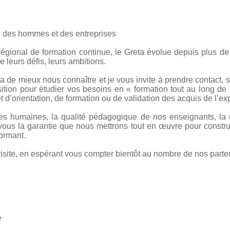
 des hommes et des entreprises
gional de formation continue, le Greta évolue depuis plus de 
e leurs défis, leurs ambitions.
a de mieux nous connaître et je vous invite à prendre contact, 
sition pour étudier vos besoins en « formation tout au long de 
et d’orientation, de formation ou de validation des acquis de l’ex
es humaines, la qualité pédagogique de nos enseignants, la m
r vous la garantie que nous mettrons tout en œuvre pour constr
formant.
site, en espérant vous compter bientôt au nombre de nos parte
e