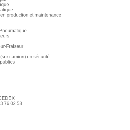
tique
atique
en production et maintenance
e Pneumatique
teurs
ur-Fraiseur
 (sur camion) en sécurité
 publics
 CEDEX
53 76 02 58