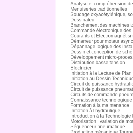
Analyse et compréhension de
Menuiseries traditionnelles
Soudage oxyacétylénique, s
Dessinateur
Branchement des machines t
Commande électronique des 
Courants et Electromagnétis
Démarreur pour moteur async
Dépannage logique des install
Dessin et conception de schém
Développement micro-proces
Distribution basse tension
Electricien
Initiation à la Lecture de Plan
Initiation au Dessin Techniqu
Circuit de puissance hydraul
Circuit de puissance pneuma
Circuits de commande pneum
Connaissance technologique 
Formation à la maintenance
Initiation à l'hydraulique
Introduction à la Technologi
Motorisation : variation de mo
Séquenceur pneumatique
Production mécanique Tourne