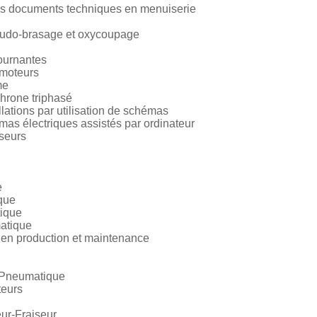
s documents techniques en menuiserie
oudo-brasage et oxycoupage
ournantes
moteurs
me
hrone triphasé
ations par utilisation de schémas
as électriques assistés par ordinateur
seurs
e
ique
tique
atique
en production et maintenance
e Pneumatique
teurs
ur-Fraiseur