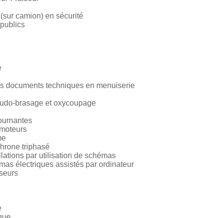
 (sur camion) en sécurité
 publics
e
s documents techniques en menuiserie
oudo-brasage et oxycoupage
ournantes
moteurs
me
hrone triphasé
ations par utilisation de schémas
as électriques assistés par ordinateur
seurs
e
ique