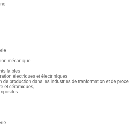
nnel
rie
ation mécanique
ts faibles
ation électriques et électriniques
 de production dans les industries de tranformation et de proc
re et céramiques,
omposites
rie