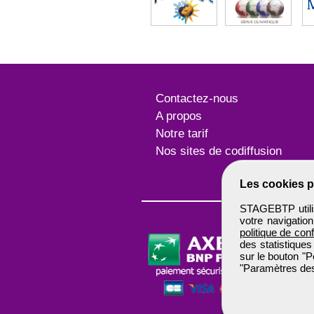
Contactez-nous
A propos
Notre tarif
Nos sites de codiffusion
Les cookies p
STAGEBTP utilis
votre navigatio
politique de conf
des statistiques
sur le bouton "P
"Paramètres des