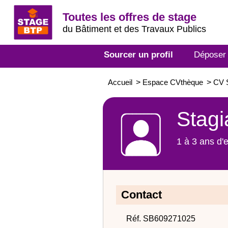
Toutes les offres de stage
du Bâtiment et des Travaux Publics
Sourcer un profil
Déposer
Accueil
>
Espace CVthèque
>
CV S
Stagi
1 à 3 ans d'
Contact
Réf. SB609271025