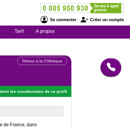
Se connecter
Créer un compte
V
Tarif
A propos
Retour à la CVthèque
tenir
les
coordonnées
de ce profil
Ile de France, dans