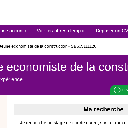
 une annonce
Voir les offres d'emploi
Déposer un C
eune economiste de la construction - SB609111126
 economiste de la const
expérience
Ob
Ma recherche
Je recherche un stage de courte durée, sur la France e