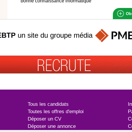
bonne connaissance informatique
Obt
EBTP
un site du groupe
média
Tous les candidats
I
Toutes les offres d'emploi
P
Déposer un CV
C
Déposer une annonce
C