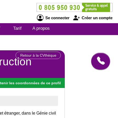
Se connecter
Créer un compte
V
Tarif
A propos
Retour à la CVthèque
ruction
tenir
les
coordonnées
de ce profil
t étranger, dans le Génie civil