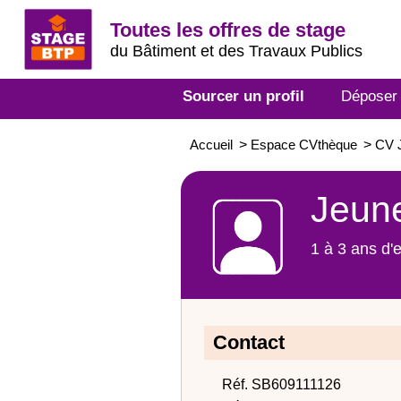
Toutes les offres de stage
du Bâtiment et des Travaux Publics
Sourcer un profil
Déposer
Accueil
>
Espace CVthèque
>
CV J
Jeune
1 à 3 ans d'
Contact
Réf. SB609111126