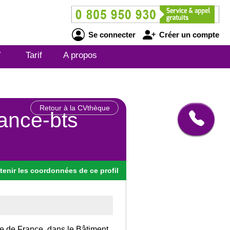
Se connecter
Créer un compte
V
Tarif
A propos
Retour à la CVthèque
nance-bts
tenir
les
coordonnées
de ce profil
Ile de France, dans le Bâtiment.