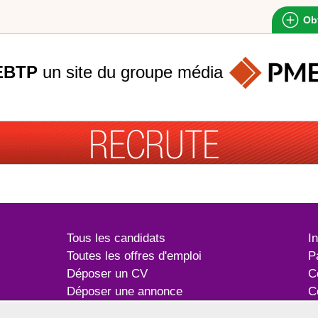
Obt
EBTP
un site du groupe
média
Tous les candidats
I
Toutes les offres d'emploi
P
Déposer un CV
C
Déposer une annonce
C
Témoignages utilisateurs
P