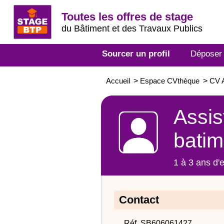
Toutes les offres de stage
du Bâtiment et des Travaux Publics
Sourcer un profil
Déposer
Accueil
>
Espace CVthèque
>
CV A
Assis
batim
1 à 3 ans d'
Contact
Réf. SB606061427