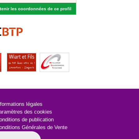
enir les coordonnées de ce profil
nformations légales
aramètres des cookies
onditions de publication
onditions Générales de Vente
lan du site