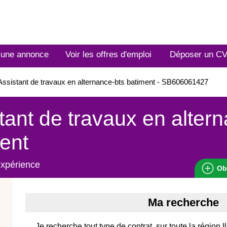
 une annonce
Voir les offres d'emploi
Déposer un C
ssistant de travaux en alternance-bts batiment - SB606061427
tant de travaux en alter
ent
expérience
Ob
Ma recherche
Je recherche tout type de contrat, sur toute la région 