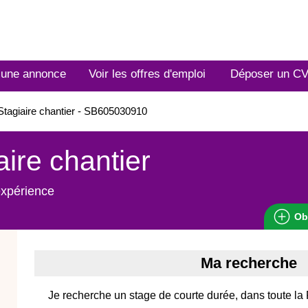
 une annonce
Voir les offres d'emploi
Déposer un C
tagiaire chantier - SB605030910
aire chantier
expérience
Ob
Ma recherche
Je recherche un stage de courte durée, dans toute la F