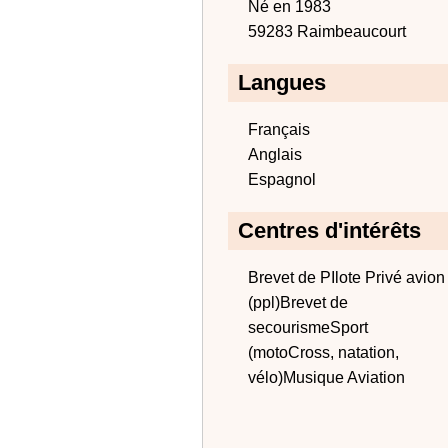
Né en 1983
59283 Raimbeaucourt
Langues
Français
Anglais
Espagnol
Centres d'intérêts
Brevet de PIlote Privé avion
(ppl)Brevet de
secourismeSport
(motoCross, natation,
vélo)Musique Aviation