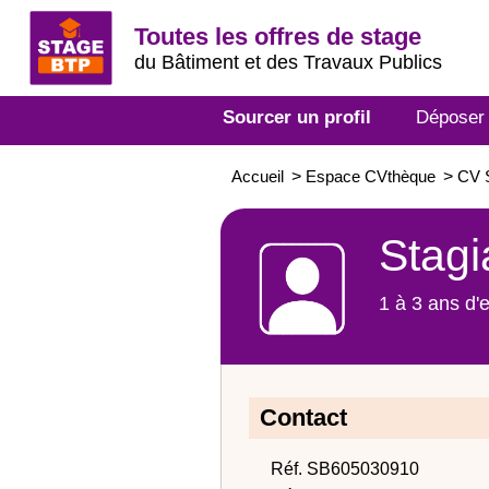
Toutes les offres de stage
du Bâtiment et des Travaux Publics
Sourcer un profil
Déposer
Accueil
>
Espace CVthèque
>
CV S
Stagi
1 à 3 ans d'
Contact
Réf. SB605030910