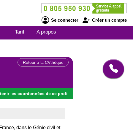
Se connecter
Créer un compte
V
Tarif
A propos
Retour à la CVthèque
tenir
les
coordonnées
de ce profil
rance, dans le Génie civil et