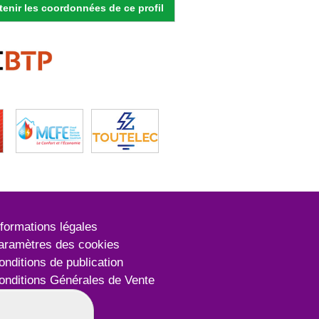
enir les coordonnées de ce profil
nformations légales
aramètres des cookies
onditions de publication
onditions Générales de Vente
lan du site