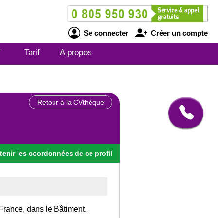
Se connecter
Créer un compte
V
Tarif
A propos
Retour à la CVthèque
tenir
les
coordonnées
de ce profil
France, dans le Bâtiment.