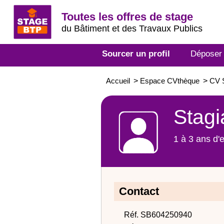
Toutes les offres de stage
du Bâtiment et des Travaux Publics
Sourcer un profil
Déposer
Accueil
>
Espace CVthèque
>
CV S
Stagi
1 à 3 ans d'
Contact
Réf. SB604250940