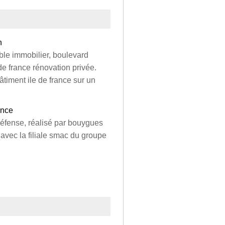
n
ble immobilier, boulevard
e france rénovation privée.
timent ile de france sur un
ance
 défense, réalisé par bouygues
 avec la filiale smac du groupe