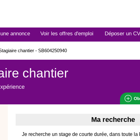
 une annonce
Voir les offres d'emploi
Déposer un C
tagiaire chantier - SB604250940
aire chantier
expérience
Ob
Ma recherche
Je recherche un stage de courte durée, dans toute la 