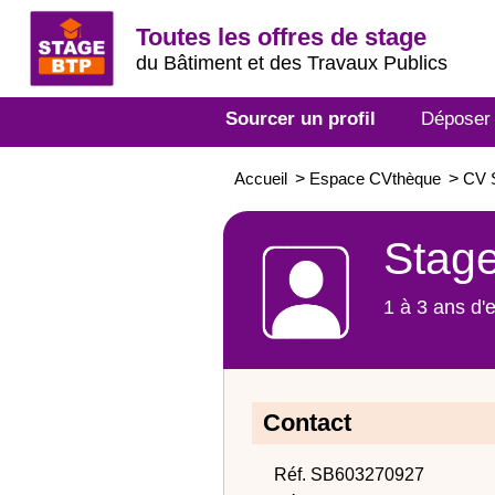
Toutes les offres de stage
du Bâtiment et des Travaux Publics
Sourcer un profil
Déposer
Accueil
>
Espace CVthèque
>
CV S
Stage
1 à 3 ans d'
Contact
Réf. SB603270927