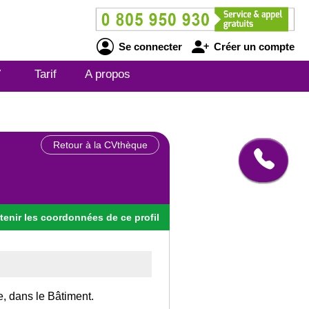
Se connecter
Créer un compte
V
Tarif
A propos
Retour à la CVthèque
tenir
les
coordonnées
de ce profil
e, dans le Bâtiment.