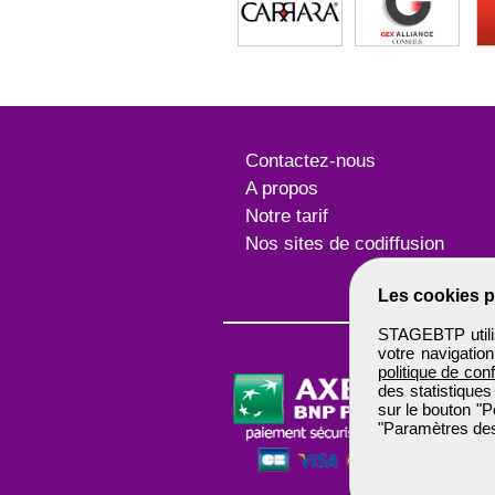
Contactez-nous
A propos
Notre tarif
Nos sites de codiffusion
Les cookies p
STAGEBTP utilis
votre navigatio
politique de conf
des statistiques
sur le bouton "P
"Paramètres des