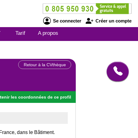
Se connecter
Créer un compte
V
Tarif
A propos
Retour à la CVthèque
tenir
les
coordonnées
de ce profil
France, dans le Bâtiment.