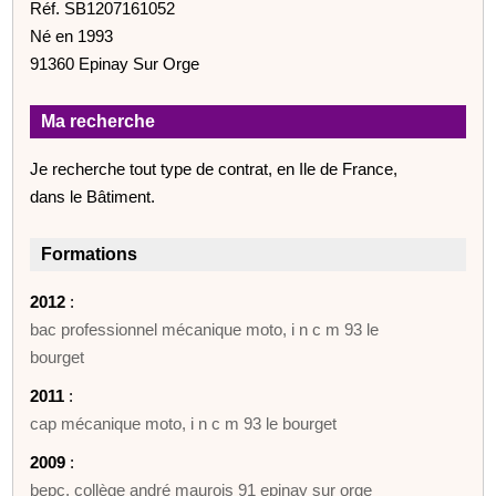
Réf. SB1207161052
Né en 1993
91360 Epinay Sur Orge
Ma recherche
Je recherche tout type de contrat, en Ile de France,
dans le Bâtiment.
Formations
2012
:
bac professionnel mécanique moto, i n c m 93 le
bourget
2011
:
cap mécanique moto, i n c m 93 le bourget
2009
:
bepc, collège andré maurois 91 epinay sur orge