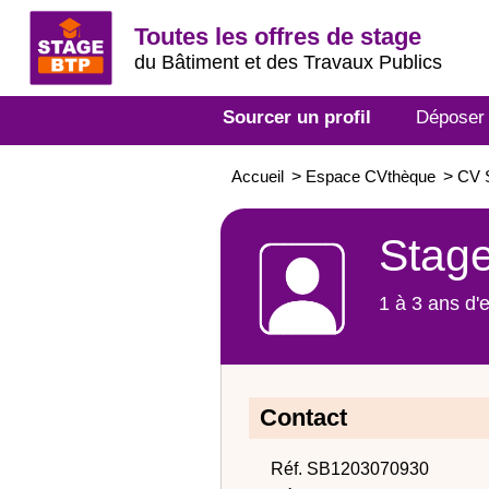
Toutes les offres de stage
du Bâtiment et des Travaux Publics
Sourcer un profil
Déposer
Accueil
>
Espace CVthèque
>
CV S
Stage
1 à 3 ans d'
Contact
Réf. SB1203070930