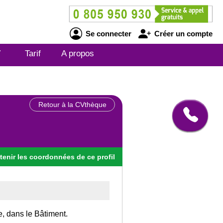
Se connecter
Créer un compte
V
Tarif
A propos
Retour à la CVthèque
tenir
les
coordonnées
de ce profil
e, dans le Bâtiment.